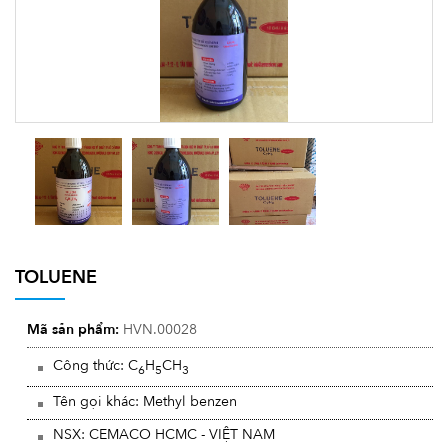
TOLUENE
Mã sản phẩm:
HVN.00028
Công thức: C
H
CH
6
5
3
Tên gọi khác: Methyl benzen
NSX: CEMACO HCMC - VIỆT NAM