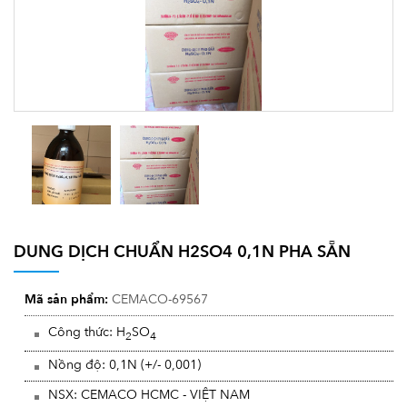
DUNG DỊCH CHUẨN H2SO4 0,1N PHA SẴN
Mã sản phẩm:
CEMACO-69567
Công thức: H
SO
2
4
Nồng độ: 0,1N (+/- 0,001)
NSX: CEMACO HCMC - VIỆT NAM