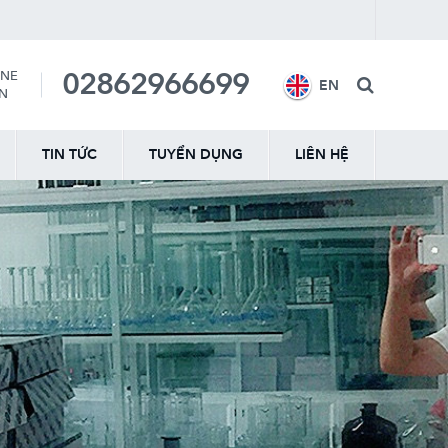
02862966699
INE
EN
ẤN
TIN TỨC
TUYỂN DỤNG
LIÊN HỆ