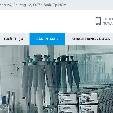
ng A4, Ph­ường 12, Q.Tân Bình, Tp.HCM
HOTL
TƯ V
GIỚI THIỆU
SẢN PHẨM
KHÁCH HÀNG - DỰ ÁN