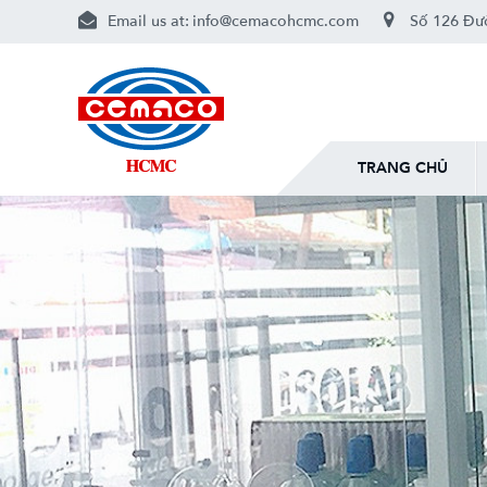
Email us at:
info@cemacohcmc.com
Số 126 Đườ
TRANG CHỦ