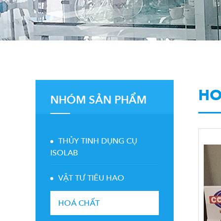
HO
NHÓM SẢN PHẨM
THỦY TINH DỤNG CỤ
ISOLAB
VẬT TƯ TIÊU HAO
HOÁ CHẤT