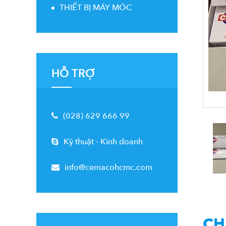
THIẾT BỊ MÁY MÓC
HỖ TRỢ
(028) 629 666 99
-
Kỹ thuật
Kinh doanh
info@cemacohcmc.com
CH