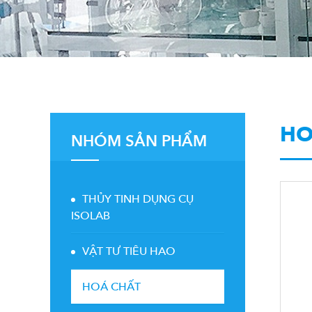
HO
NHÓM SẢN PHẨM
THỦY TINH DỤNG CỤ
ISOLAB
VẬT TƯ TIÊU HAO
HOÁ CHẤT