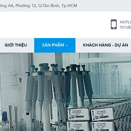
ng A4, Ph­ường 12, Q.Tân Bình, Tp.HCM
HOTL
TƯ V
GIỚI THIỆU
SẢN PHẨM
KHÁCH HÀNG - DỰ ÁN