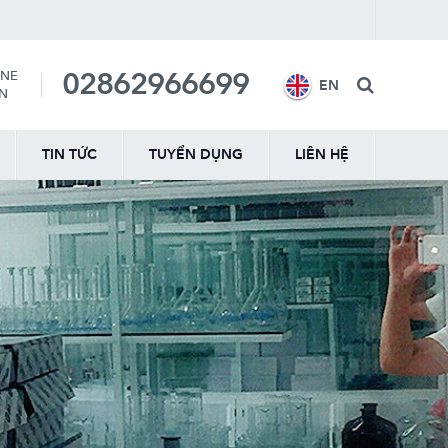
02862966699
INE
EN
ẤN
TIN TỨC
TUYỂN DỤNG
LIÊN HỆ