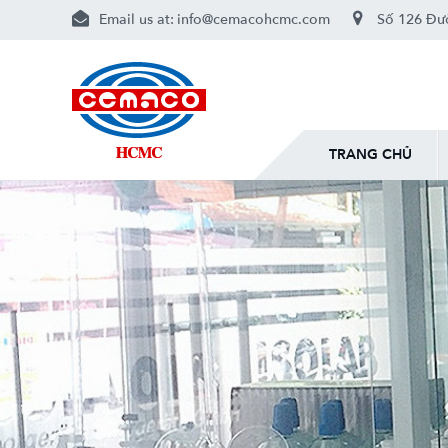
Email us at:
info@cemacohcmc.com
Số 126 Đườ
TRANG CHỦ