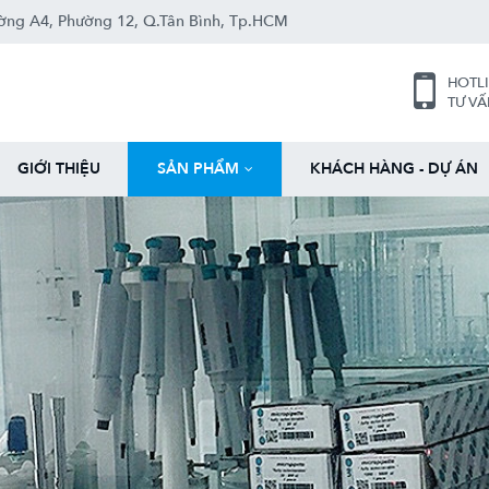
ng A4, Ph­ường 12, Q.Tân Bình, Tp.HCM
HOTL
TƯ V
GIỚI THIỆU
SẢN PHẨM
KHÁCH HÀNG - DỰ ÁN