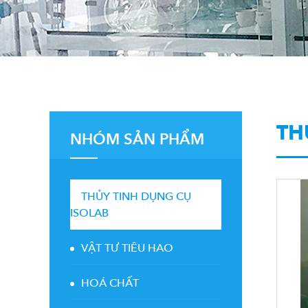
TH
NHÓM SẢN PHẨM
THỦY TINH DỤNG CỤ
ISOLAB
VẬT TƯ TIÊU HAO
HOÁ CHẤT