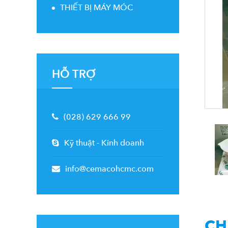
THIẾT BỊ MÁY MÓC
HỖ TRỢ
(028) 629 666 99
-
Kỹ thuật
Kinh doanh
info@cemacohcmc.com
CH