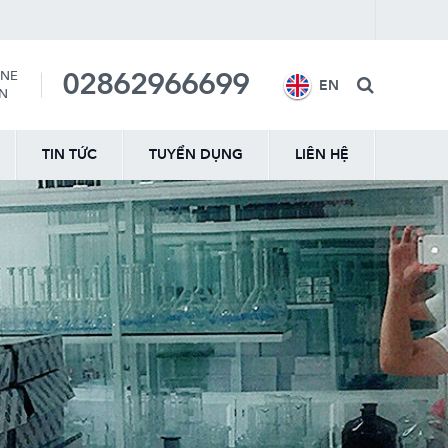
02862966699
INE
EN
ẤN
TIN TỨC
TUYỂN DỤNG
LIÊN HỆ