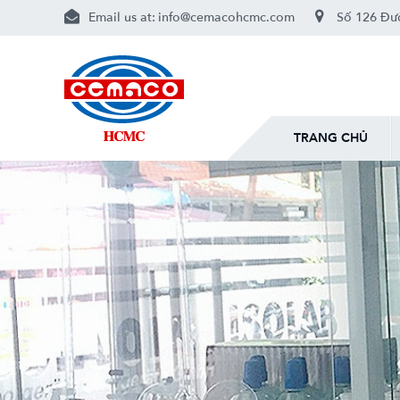
Email us at:
info@cemacohcmc.com
Số 126 Đườ
TRANG CHỦ