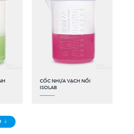
NH
CỐC NHỰA VẠCH NỔI
ISOLAB
M